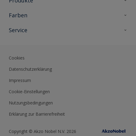
Produkte
Holzschutz
Farben
Malerlacke
Farbkollektionen
Service
Metallschutz
Farbinspiration
Innenwandfarben
Kontakt
Sikkens Lifestyle Colors
Fassadenfarben
Newsletter
Farb-Tools
Cookies
Sikkens Akademie
Datenschutzerklärung
Datenblätter
Impressum
Cookie-Einstellungen
Nutzungsbedingungen
Erklärung zur Barrierefreiheit
Copyright © Akzo Nobel N.V. 2026