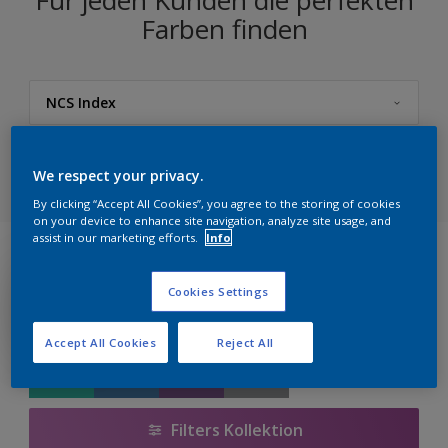
Für jeden Kunden die perfekten
Farben finden
NCS Index
Sikkens
We respect your privacy.
5051 Sikkens Color Concept
By clicking “Accept All Cookies”, you agree to the storing of cookies
on your device to enhance site navigation, analyze site usage, and
Sikkens Farbe des Jahres 2026 – The Rhythm of Blues
assist in our marketing efforts.
Info
Sikkens Farbe des Jahres 2025 – True Joy™
Cookies Settings
Sikkens Farbe des Jahres 2024 - Sweet Embrace™
Accept All Cookies
Reject All
Sikkens Lifestyle Colors
Kollektion WEISS
Filters Kollektion
Kollektion GRAU