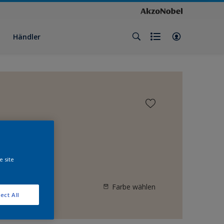
Händler
e site
Farbe wählen
ect All