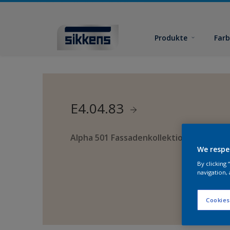
Produkte
Far
E4.04.83
Alpha 501 Fassadenkollektion
We respe
By clicking
navigation, 
Cookies