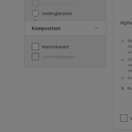
Metallischer Effekt
Seidenglänzend
Alpha
Seidenmatt
Komposition
Stumpfmatt
Be
Tuchmatt
Ha
wasserbasiert
un
lösemittelbasiert
Hö
ve
Ve
Ex
Nu