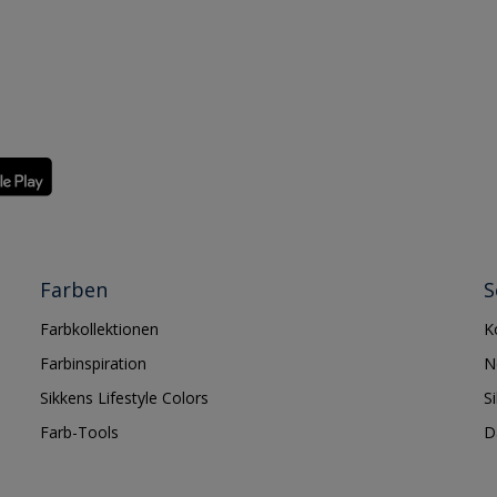
Farben
S
Farbkollektionen
K
Farbinspiration
N
Sikkens Lifestyle Colors
S
Farb-Tools
D