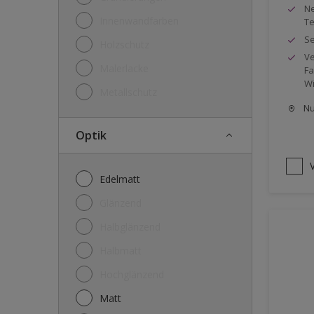
Ne
Innenwandfarben
Te
Se
Holzschutz
Ve
Malerlacke
Fa
Wi
Metallschutz
Nu
Optik
Edelmatt
Glänzend
Halbglänzend
Halbmatt
Hochglänzend
Matt