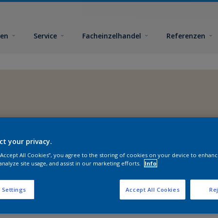
ben
Service
Facheinzelhandel
Referenzen
ct your privacy.
 “Accept All Cookies”, you agree to the storing of cookies on your device to enhanc
analyze site usage, and assist in our marketing efforts.
Info
 Settings
Accept All Cookies
Rej