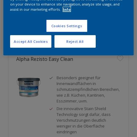
on your device to enhance site navigation, analyze site usage, and
Nur beim Händler erhältlich
assist in our marketing efforts.
Info
Cookies Settings
Vergleichen
Accept All Cookies
Reject All
Alpha Rezisto Easy Clean
Besonders geeignet für
Innenwandflächen in
schmutzempfindlichen Bereichen,
wie z.B. Küchen, Kantinen,
Esszimmer, uvm.
Die innovative Stain Shield
Technology sorgt dafür, dass
Verschmutzungen deutlich
weniger in die Oberfläche
eindringen