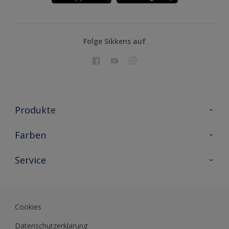
Folge Sikkens auf
Produkte
Holzschutz
Farben
Malerlacke
Farbkollektionen
Service
Metallschutz
Farbinspiration
Innenwandfarben
Kontakt
Sikkens Lifestyle Colors
Fassadenfarben
Newsletter
Farb-Tools
Cookies
Sikkens Akademie
Datenschutzerklärung
Datenblätter