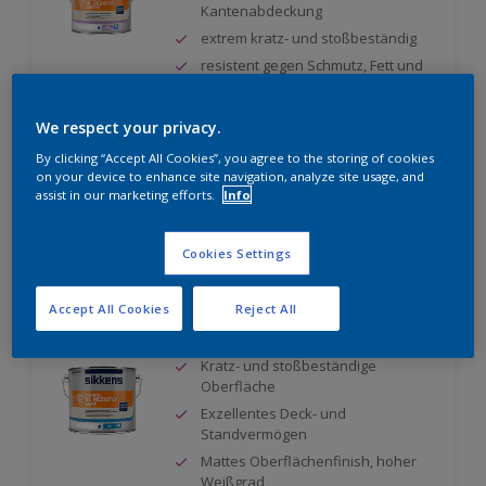
Kantenabdeckung
extrem kratz- und stoßbeständig
resistent gegen Schmutz, Fett und
Handschweiß
Nur beim Händler erhältlich
We respect your privacy.
By clicking “Accept All Cookies”, you agree to the storing of cookies
on your device to enhance site navigation, analyze site usage, and
Vergleichen
assist in our marketing efforts.
Info
Cookies Settings
Rubbol BL Rezisto Mat
Accept All Cookies
Reject All
Kratz- und stoßbeständige
Oberfläche
Exzellentes Deck- und
Standvermögen
Mattes Oberflächenfinish, hoher
Weißgrad