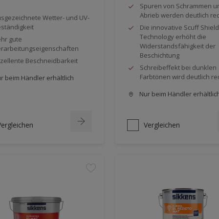
Spuren von Schrammen u
Abrieb werden deutlich re
sgezeichnete Wetter- und UV-
ständigkeit
Die innovative Scuff Shield
Technology erhöht die
hr gute
Widerstandsfähigkeit der
rarbeitungseigenschaften
Beschichtung
zellente Beschneidbarkeit
Schreibeffekt bei dunklen
Farbtönen wird deutlich re
r beim Händler erhältlich
Nur beim Händler erhältlic
Vergleichen
Vergleichen