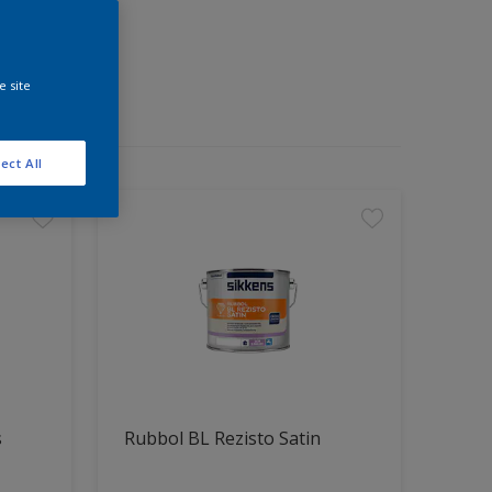
e site
ect All
s
Rubbol BL Rezisto Satin