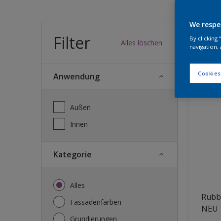
Wel
We respe
Filter
By clicking
Alles löschen
navigation, 
33
Produk
Cookies
Anwendung
Außen
Innen
Kategorie
Alles
Rubbo
Fassadenfarben
NEU
Grundierungen