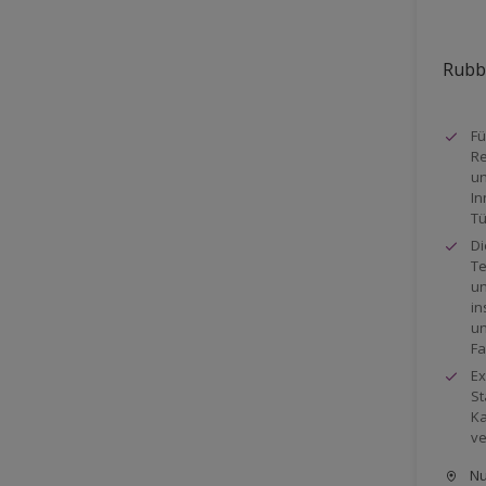
Rubbo
Fü
Re
un
In
Tü
Di
Te
un
in
un
Fa
Ex
St
Ka
ve
Nu