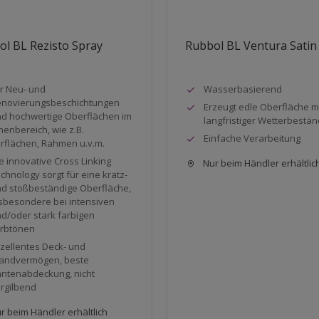
l BL Rezisto Spray
Rubbol BL Ventura Satin
r Neu- und
Wasserbasierend
novierungsbeschichtungen
Erzeugt edle Oberfläche m
d hochwertige Oberflächen im
langfristiger Wetterbestän
nenbereich, wie z.B.
Einfache Verarbeitung
rflächen, Rahmen u.v.m.
e innovative Cross Linking
Nur beim Händler erhältlic
chnology sorgt für eine kratz-
d stoßbeständige Oberfläche,
sbesondere bei intensiven
d/oder stark farbigen
rbtönen
zellentes Deck- und
andvermögen, beste
ntenabdeckung, nicht
rgilbend
r beim Händler erhältlich