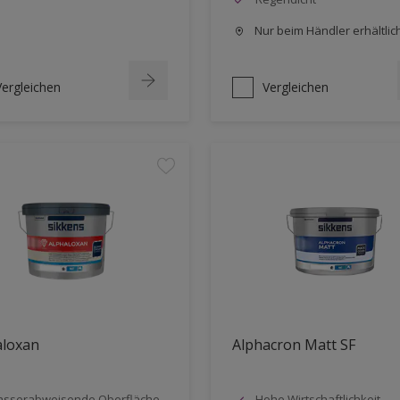
Nur beim Händler erhältlic
Vergleichen
Vergleichen
aloxan
Alphacron Matt SF
sserabweisende Oberfläche
Hohe Wirtschaftlichkeit