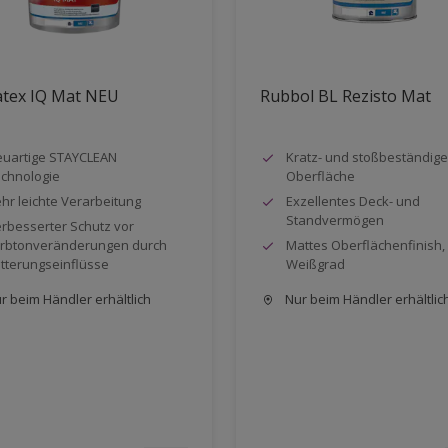
atex IQ Mat NEU
Rubbol BL Rezisto Mat
uartige STAYCLEAN
Kratz- und stoßbeständige
chnologie
Oberfläche
hr leichte Verarbeitung
Exzellentes Deck- und
Standvermögen
rbesserter Schutz vor
rbtonveränderungen durch
Mattes Oberflächenfinish,
tterungseinflüsse
Weißgrad
r beim Händler erhältlich
Nur beim Händler erhältlic