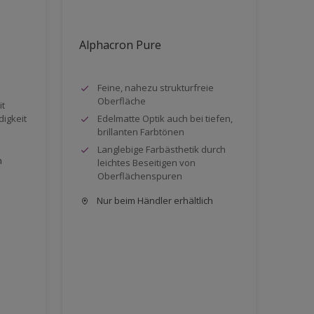
Alphacron Pure
Feine, nahezu strukturfreie
Oberfläche
it
digkeit
Edelmatte Optik auch bei tiefen,
brillanten Farbtönen
Langlebige Farbästhetik durch
h
leichtes Beseitigen von
Oberflächenspuren
Nur beim Händler erhältlich