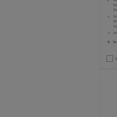
bi
Re
h
Wa
na
e
Nu