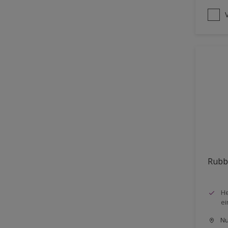
Rubb
He
ei
Nu