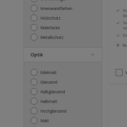
Innenwandfarben
Au
Be
Holzschutz
Se
Malerlacke
Ve
Ex
Metallschutz
Nu
Optik
Edelmatt
Glänzend
Halbglänzend
Halbmatt
Hochglänzend
Matt