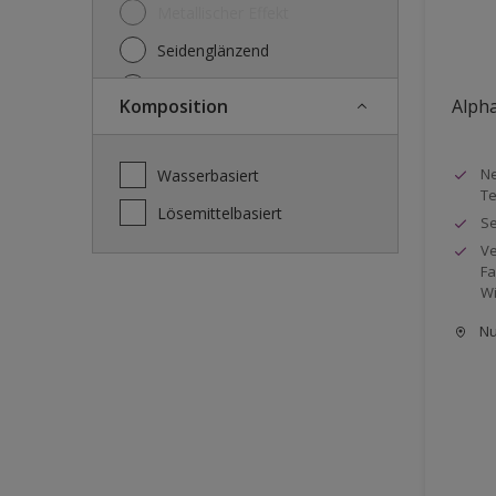
Metallischer Effekt
Seidenglänzend
Seidenmatt
Komposition
Alph
Stumpfmatt
Tuchmatt
Ne
wasserbasiert
Te
lösemittelbasiert
Se
Ve
Fa
Wi
Nu