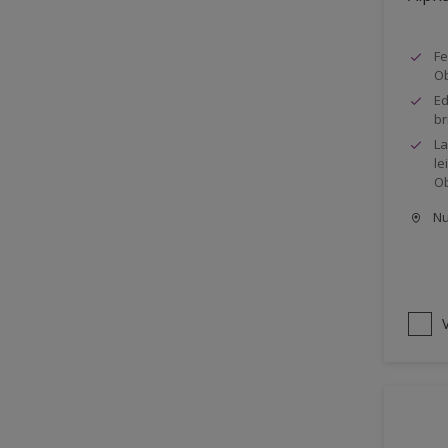
Fe
Ob
Ed
br
La
le
Ob
Nu