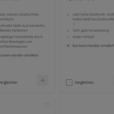
ine, nahezu strukturfreie
sehr hohe Deckkraft - mo
erfläche
helles Weiß bei Deckkraft
1
elmatte Optik auch bei tiefen,
illanten Farbtönen
Sehr gute Verarbeitung
nglebige Farbästhetik durch
Guter Verlauf
ichtes Beseitigen von
Nur beim Händler erhältlic
erflächenspuren
r beim Händler erhältlich
Vergleichen
Vergleichen