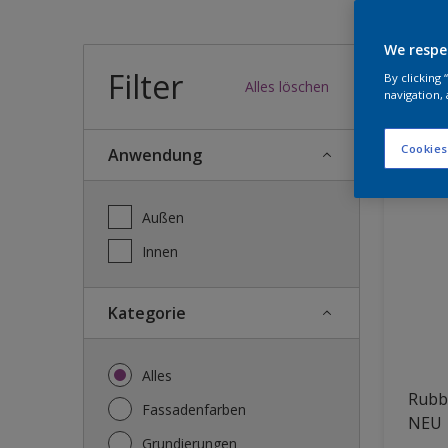
Wel
We respe
Filter
By clicking
Alles löschen
navigation, 
25
Produk
Cookies
Anwendung
Außen
Innen
Kategorie
Alles
Rubbo
Fassadenfarben
NEU
Grundierungen