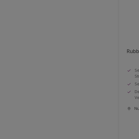
Rubb
Se
S
Se
De
Ve
Nu