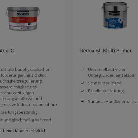
tex IQ
Redox BL Multi Primer
füllt alle bauphysikalischen
Universell auf vielen
forderungen hinsichtlich
Untergründen einsetzbar
uchtigkeitsregulierung,
Schnell trocknend
sserdichtigkeit und
Exzellente Haftung
ständigkeit gegen
tterungseinflüsse und
Nur beim Händler erhältlic
gressive Industrieatmosphäre
rseifungsbeständig
t und gleichmäßig deckend
r beim Händler erhältlich