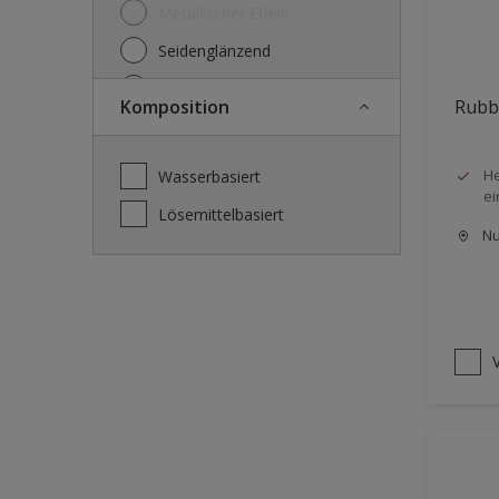
Metallischer Effekt
Seidenglänzend
Seidenmatt
Komposition
Rubb
Stumpfmatt
Tuchmatt
He
wasserbasiert
ei
lösemittelbasiert
Nu