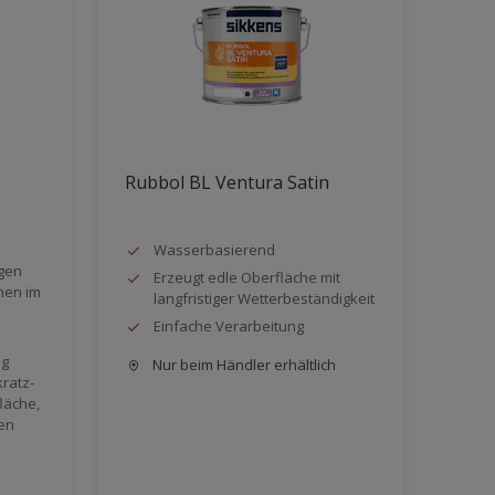
Rubbol BL Ventura Satin
Wasserbasierend
gen
Erzeugt edle Oberfläche mit
hen im
langfristiger Wetterbeständigkeit
Einfache Verarbeitung
ng
Nur beim Händler erhältlich
kratz-
läche,
ven