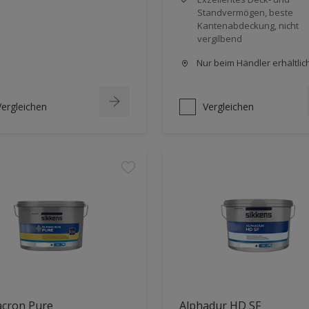
Standvermögen, beste
Kantenabdeckung, nicht
vergilbend
Nur beim Händler erhältlic
Vergleichen
Vergleichen
acron Pure
Alphadur HD SF