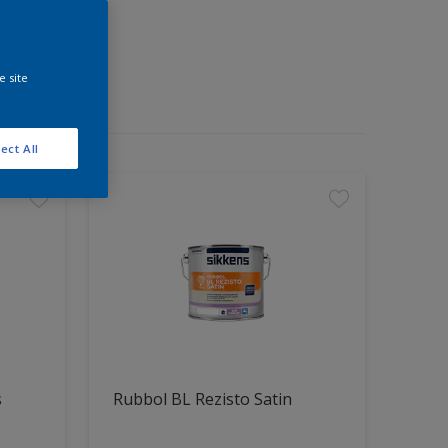
e site
ect All
s
Rubbol BL Rezisto Satin