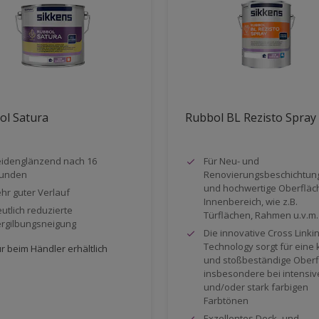
ol Satura
Rubbol BL Rezisto Spray
idenglänzend nach 16
Für Neu- und
tunden
Renovierungsbeschichtun
und hochwertige Oberfläc
hr guter Verlauf
Innenbereich, wie z.B.
utlich reduzierte
Türflächen, Rahmen u.v.m.
rgilbungsneigung
Die innovative Cross Linki
Technology sorgt für eine 
r beim Händler erhältlich
und stoßbeständige Oberf
insbesondere bei intensi
und/oder stark farbigen
Farbtönen
Exzellentes Deck- und