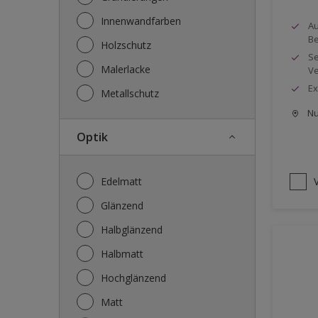
Innenwandfarben
Au
Be
Holzschutz
Se
Malerlacke
Ve
Ex
Metallschutz
Nu
Optik
Edelmatt
Glänzend
Halbglänzend
Halbmatt
Hochglänzend
Matt