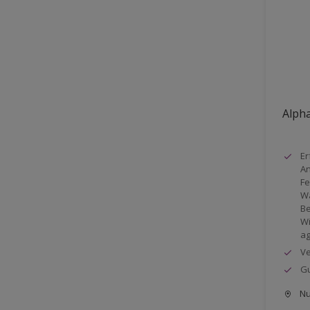
Alpha
Er
An
Fe
Wa
Be
Wi
ag
Ve
Gu
Nu