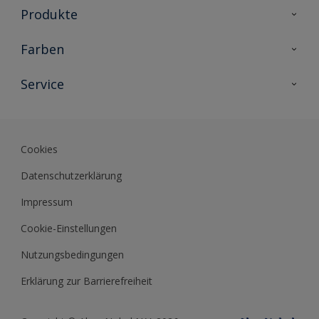
Produkte
Holzschutz
Farben
Malerlacke
Farbkollektionen
Service
Metallschutz
Farbinspiration
Innenwandfarben
Kontakt
Sikkens Lifestyle Colors
Fassadenfarben
Newsletter
Farb-Tools
Cookies
Sikkens Akademie
Datenschutzerklärung
Datenblätter
Impressum
Cookie-Einstellungen
Nutzungsbedingungen
Erklärung zur Barrierefreiheit