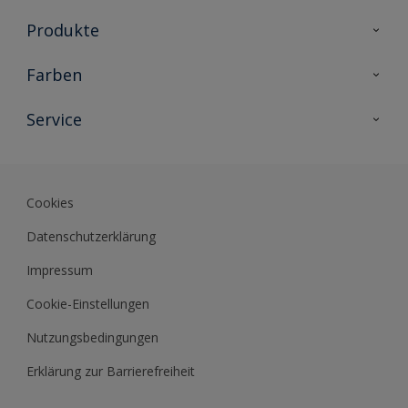
Produkte
Holzschutz
Farben
Malerlacke
Farbkollektionen
Service
Metallschutz
Farbinspiration
Innenwandfarben
Kontakt
Sikkens Lifestyle Colors
Fassadenfarben
Newsletter
Farb-Tools
Cookies
Sikkens Akademie
Datenschutzerklärung
Datenblätter
Impressum
Cookie-Einstellungen
Nutzungsbedingungen
Erklärung zur Barrierefreiheit