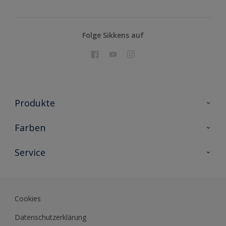
Folge Sikkens auf
Produkte
Holzschutz
Farben
Malerlacke
Farbkollektionen
Service
Metallschutz
Farbinspiration
Innenwandfarben
Kontakt
Sikkens Lifestyle Colors
Fassadenfarben
Newsletter
Farb-Tools
Cookies
Sikkens Akademie
Datenschutzerklärung
Datenblätter