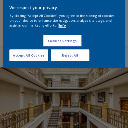
Rosewood Hotel München
We respect your privacy.
Eine Klasse für sich
By clicking “Accept All Cookies”, you agree to the storing of cookies
on your device to enhance site navigation, analyze site usage, and
assist in our marketing efforts.
Info
Lesen Sie mehr
Cookies Settings
Accept All Cookies
Reject All