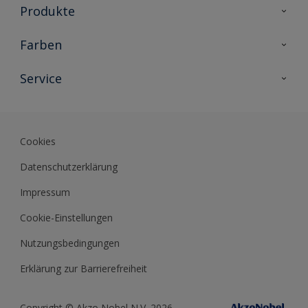
Produkte
Holzschutz
Farben
Malerlacke
Farbkollektionen
Service
Metallschutz
Farbinspiration
Innenwandfarben
Kontakt
Sikkens Lifestyle Colors
Fassadenfarben
Newsletter
Farb-Tools
Cookies
Sikkens Akademie
Datenschutzerklärung
Datenblätter
Impressum
Cookie-Einstellungen
Nutzungsbedingungen
Erklärung zur Barrierefreiheit
Copyright © Akzo Nobel N.V. 2026