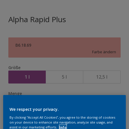
Alpha Rapid Plus
B6.18.69
Farbe ändern
Größe
1 l
5 l
12,5 l
Menge
We respect your privacy.
By clicking “Accept All Cookies”, you agree to the storing of cookies
on your device to enhance site navigation, analyze site usage, and
Zur Einkaufsliste hinzufügen
assist in our marketing efforts.
Info