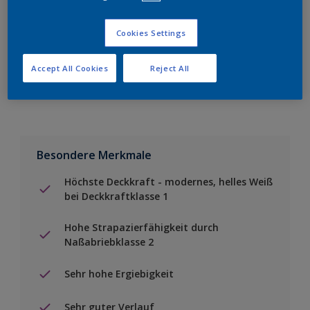
Einen Händler finden
Cookies Settings
Accept All Cookies
Reject All
Zu Projekt hinzufügen
Besondere Merkmale
Höchste Deckkraft - modernes, helles Weiß
bei Deckkraftklasse 1
Hohe Strapazierfähigkeit durch
Naßabriebklasse 2
Sehr hohe Ergiebigkeit
Sehr guter Verlauf