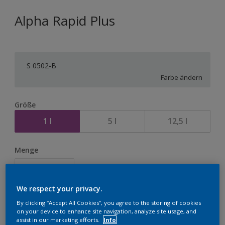
Alpha Rapid Plus
S 0502-B
Farbe ändern
Größe
1 l
5 l
12,5 l
Menge
We respect your privacy.
Zur Einkaufsliste hinzufügen
By clicking “Accept All Cookies”, you agree to the storing of cookies
on your device to enhance site navigation, analyze site usage, and
assist in our marketing efforts.
Info