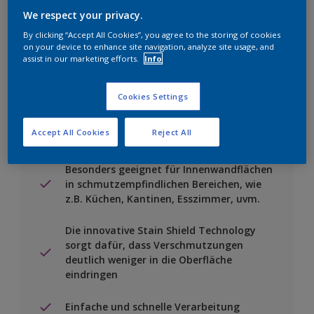
Einen Händler finden
We respect your privacy.
By clicking “Accept All Cookies”, you agree to the storing of cookies
on your device to enhance site navigation, analyze site usage, and
Zu Projekt hinzufügen
assist in our marketing efforts.
Info
Cookies Settings
Accept All Cookies
Reject All
Besondere Merkmale
Besonders geeignet für Innenwandflächen
in schmutzempfindlichen Bereichen, wie
z.B. Küchen, Kantinen, Esszimmer, uvm.
Die innovative Stain Shield Technology
sorgt dafür, dass Verschmutzungen
deutlich weniger in die Oberfläche
eindringen
Einfache und schnelle Verarbeitung