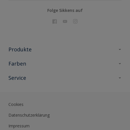
Folge Sikkens auf
Produkte
Holzschutz
Farben
Malerlacke
Farbkollektionen
Service
Metallschutz
Farbinspiration
Innenwandfarben
Kontakt
Sikkens Lifestyle Colors
Fassadenfarben
Newsletter
Farb-Tools
Cookies
Sikkens Akademie
Datenschutzerklärung
Datenblätter
Impressum