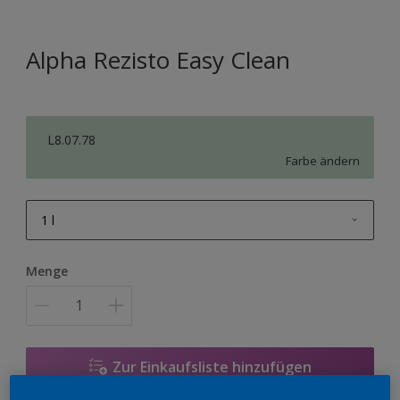
Alpha Rezisto Easy Clean
L8.07.78
Farbe ändern
1 l
1 l
Menge
2,5 l
5 l
12,5 l
Zur Einkaufsliste hinzufügen