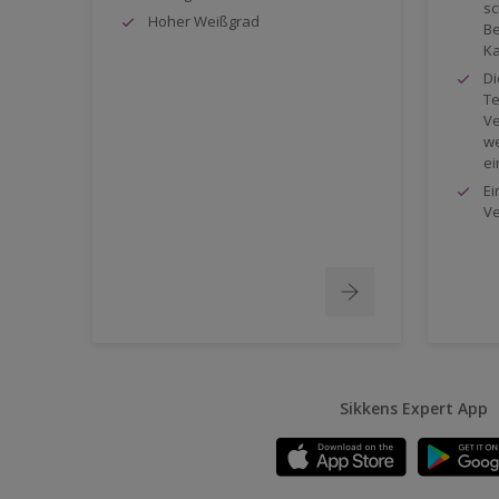
sc
Hoher Weißgrad
Be
Ka
Di
Te
Ve
we
ei
Ei
Ve
Sikkens Expert App