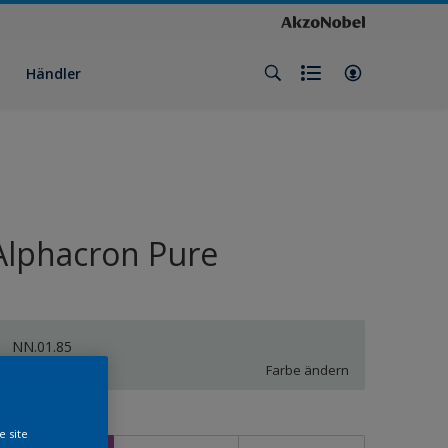
Händler
Alphacron Pure
NN.01.85
Farbe ändern
röße
e site