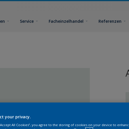
ben
Service
Facheinzelhandel
Referenzen
ct your privacy.
G
 “Accept All Cookies”, you agree to the storing of cookies on your device to enhanc