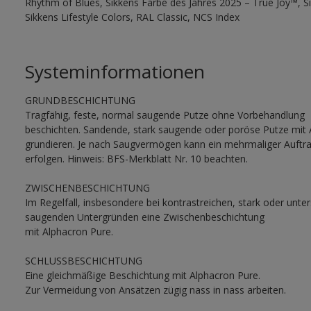
Rhythm of Blues, Sikkens Farbe des Jahres 2025 – True Joy™, 
Sikkens Lifestyle Colors, RAL Classic, NCS Index
Systeminformationen
GRUNDBESCHICHTUNG
Tragfähig, feste, normal saugende Putze ohne Vorbehandlung
beschichten. Sandende, stark saugende oder poröse Putze mit A
grundieren. Je nach Saugvermögen kann ein mehrmaliger Auftrag
erfolgen. Hinweis: BFS-Merkblatt Nr. 10 beachten.
ZWISCHENBESCHICHTUNG
Im Regelfall, insbesondere bei kontrastreichen, stark oder unter
saugenden Untergründen eine Zwischenbeschichtung
mit Alphacron Pure.
SCHLUSSBESCHICHTUNG
Eine gleichmäßige Beschichtung mit Alphacron Pure.
Zur Vermeidung von Ansätzen zügig nass in nass arbeiten.