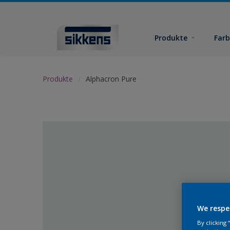
Produkte
Far
Produkte
Alphacron Pure
We respe
By clicking