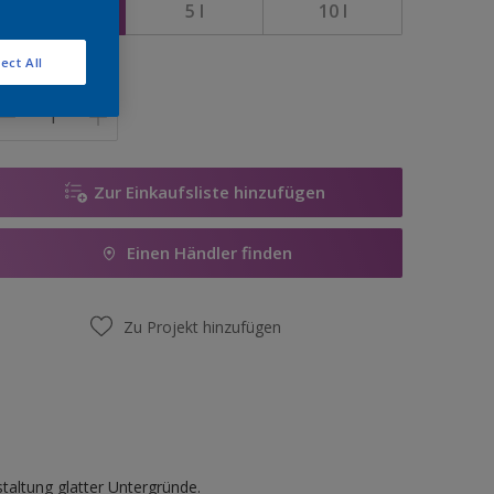
1 l
5 l
10 l
ect All
enge
Zur Einkaufsliste hinzufügen
Einen Händler finden
Zu Projekt hinzufügen
altung glatter Untergründe.