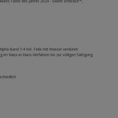
Sikkens Farbe des Jahres 2024 - Sweet Embrace™,
lpha Barol 1:4 Vol.-Teile mit Wasser verdünnt
 im Nass-in-Nass-Verfahren bis zur völligen Sättigung
schiedlich