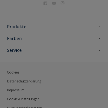
Produkte
Holzschutz
Farben
Malerlacke
Farbkollektionen
Service
Metallschutz
Farbinspiration
Innenwandfarben
Kontakt
Sikkens Lifestyle Colors
Fassadenfarben
Newsletter
Farb-Tools
Cookies
Sikkens Akademie
Datenschutzerklärung
Datenblätter
Impressum
Cookie-Einstellungen
Nutzungsbedingungen