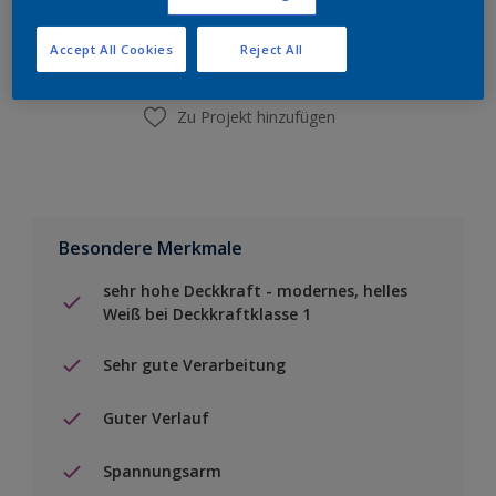
Einen Händler finden
Accept All Cookies
Reject All
Zu Projekt hinzufügen
Besondere Merkmale
sehr hohe Deckkraft - modernes, helles
Weiß bei Deckkraftklasse 1
Sehr gute Verarbeitung
Guter Verlauf
Spannungsarm