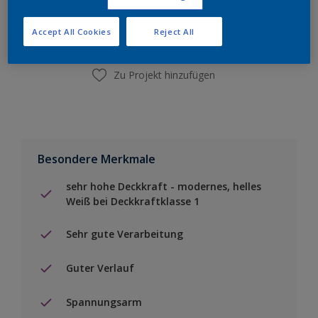
Einen Händler finden
Accept All Cookies
Reject All
Zu Projekt hinzufügen
Besondere Merkmale
sehr hohe Deckkraft - modernes, helles
Weiß bei Deckkraftklasse 1
Sehr gute Verarbeitung
Guter Verlauf
Spannungsarm