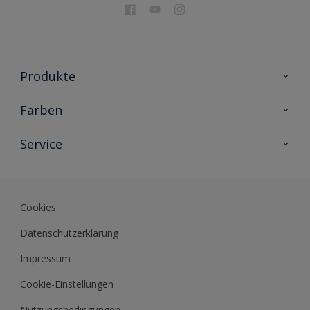
Produkte
Holzschutz
Farben
Malerlacke
Farbkollektionen
Service
Metallschutz
Farbinspiration
Innenwandfarben
Kontakt
Sikkens Lifestyle Colors
Fassadenfarben
Newsletter
Farb-Tools
Cookies
Sikkens Akademie
Datenschutzerklärung
Datenblätter
Impressum
Cookie-Einstellungen
Nutzungsbedingungen