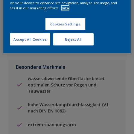
on your device to enhance site navigation, analyze site usage, and
assist in our marketing efforts.
Info
Einen Händler finden
Cookies Settings
Zu Projekt hinzufügen
Accept All Cookies
Reject All
Besondere Merkmale
wasserabweisende Oberfläche bietet
optimalen Schutz vor Regen und
Tauwasser
hohe Wasserdampfdurchlässigkeit (V1
nach DIN EN 1062)
extrem spannungsarm