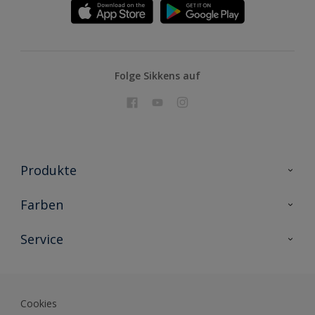
Folge Sikkens auf
Produkte
Holzschutz
Farben
Malerlacke
Farbkollektionen
Service
Metallschutz
Farbinspiration
Innenwandfarben
Kontakt
Sikkens Lifestyle Colors
Fassadenfarben
Newsletter
Farb-Tools
Cookies
Sikkens Akademie