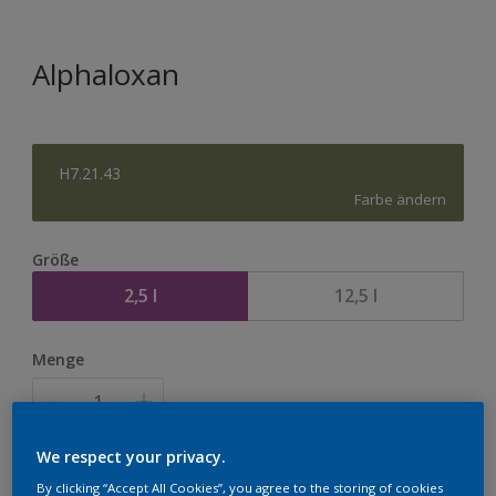
Alphaloxan
H7.21.43
Farbe ändern
Größe
2,5 l
12,5 l
Menge
We respect your privacy.
Zur Einkaufsliste hinzufügen
By clicking “Accept All Cookies”, you agree to the storing of cookies