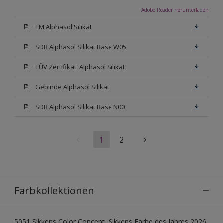
Adobe Reader herunterladen
TM Alphasol Silikat
SDB Alphasol Silikat Base W05
TÜV Zertifikat: Alphasol Silikat
Gebinde Alphasol Silikat
SDB Alphasol Silikat Base N00
1
2
Farbkollektionen
5051 Sikkens Color Concept, Sikkens Farbe des Jahres 2026