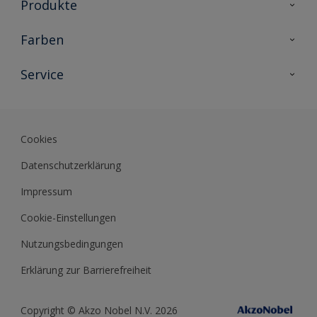
Produkte
Holzschutz
Farben
Malerlacke
Farbkollektionen
Service
Metallschutz
Farbinspiration
Innenwandfarben
Kontakt
Sikkens Lifestyle Colors
Fassadenfarben
Newsletter
Farb-Tools
Cookies
Sikkens Akademie
Datenschutzerklärung
Datenblätter
Impressum
Cookie-Einstellungen
Nutzungsbedingungen
Erklärung zur Barrierefreiheit
Copyright © Akzo Nobel N.V. 2026