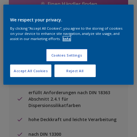
Einen Händler finden
We respect your privacy.
Zu Projekt hinzufügen
By clicking “Accept All Cookies”, you agree to the storing of cookies
on your device to enhance site navigation, analyze site usage, and
assist in our marketing efforts.
Info
Cookies Settings
Besondere Merkmale
Accept All Cookies
Reject All
hoch wasserdampfdurchlässig,
emissionsarm und lösemittelfrei
erfüllt Anforderungen nach DIN 18363
Abschnitt 2.4.1 für
Dispersionssilikatfarben
hohe Deckkraft und leichte Verarbeitung
nach DIN 13300