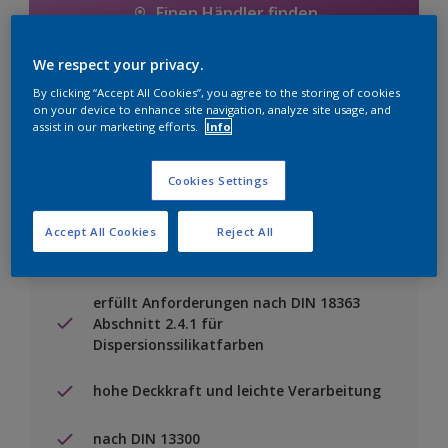
Einen Händler finden
We respect your privacy.
Zu Projekt hinzufügen
By clicking “Accept All Cookies”, you agree to the storing of cookies
on your device to enhance site navigation, analyze site usage, and
assist in our marketing efforts.
Info
Cookies Settings
Besondere Merkmale
Accept All Cookies
Reject All
hoch wasserdampfdurchlässig,
emissionsarm und lösemittelfrei
erfüllt Anforderungen nach DIN 18363
Abschnitt 2.4.1 für
Dispersionssilikatfarben
hohe Deckkraft und leichte Verarbeitung
nach DIN 13300