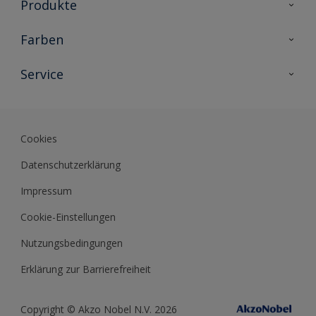
Produkte
Holzschutz
Farben
Malerlacke
Farbkollektionen
Service
Metallschutz
Farbinspiration
Innenwandfarben
Kontakt
Sikkens Lifestyle Colors
Fassadenfarben
Newsletter
Farb-Tools
Cookies
Sikkens Akademie
Datenschutzerklärung
Datenblätter
Impressum
Cookie-Einstellungen
Nutzungsbedingungen
Erklärung zur Barrierefreiheit
Copyright © Akzo Nobel N.V. 2026