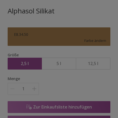
Alphasol Silikat
E8.34.50
Farbe ändern
Größe
2,5 l
5 l
12,5 l
Menge
Zur Einkaufsliste hinzufügen