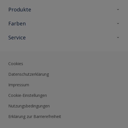
Produkte
Holzschutz
Farben
Malerlacke
Farbkollektionen
Service
Metallschutz
Farbinspiration
Innenwandfarben
Kontakt
Sikkens Lifestyle Colors
Fassadenfarben
Newsletter
Farb-Tools
Cookies
Sikkens Akademie
Datenschutzerklärung
Datenblätter
Impressum
Cookie-Einstellungen
Nutzungsbedingungen
Erklärung zur Barrierefreiheit