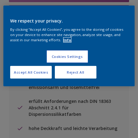
Einen Händler finden
We respect your privacy.
By clicking “Accept All Cookies”, you agree to the storing of cookies
Zu Projekt hinzufügen
on your device to enhance site navigation, analyze site usage, and
assist in our marketing efforts.
Info
Cookies Settings
Besondere Merkmale
Accept All Cookies
Reject All
hoch wasserdampfdurchlässig,
emissionsarm und lösemittelfrei
erfüllt Anforderungen nach DIN 18363
Abschnitt 2.4.1 für
Dispersionssilikatfarben
hohe Deckkraft und leichte Verarbeitung