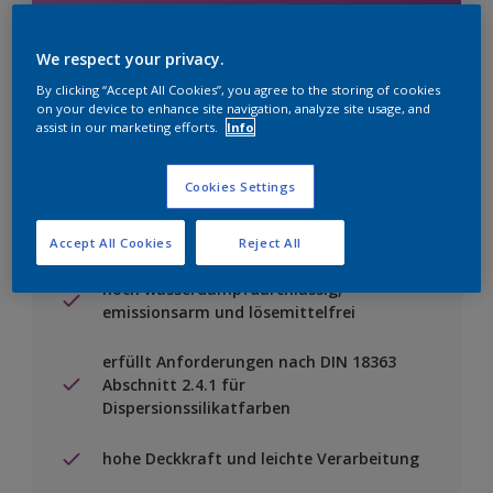
Einen Händler finden
We respect your privacy.
By clicking “Accept All Cookies”, you agree to the storing of cookies
on your device to enhance site navigation, analyze site usage, and
Zu Projekt hinzufügen
assist in our marketing efforts.
Info
Cookies Settings
Accept All Cookies
Reject All
Besondere Merkmale
hoch wasserdampfdurchlässig,
emissionsarm und lösemittelfrei
erfüllt Anforderungen nach DIN 18363
Abschnitt 2.4.1 für
Dispersionssilikatfarben
hohe Deckkraft und leichte Verarbeitung