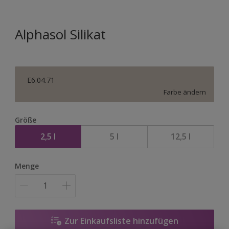
Alphasol Silikat
E6.04.71
Farbe ändern
Größe
2,5 l
5 l
12,5 l
Menge
Zur Einkaufsliste hinzufügen