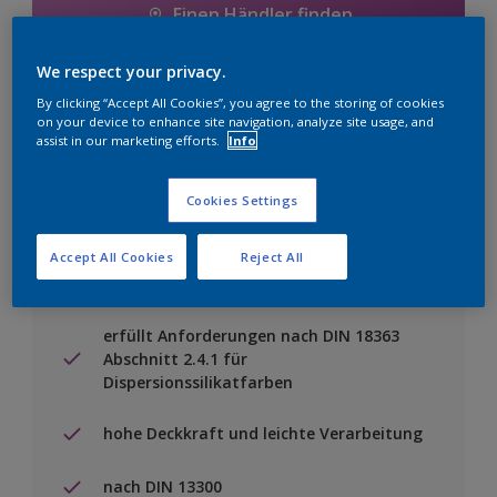
Einen Händler finden
We respect your privacy.
Zu Projekt hinzufügen
By clicking “Accept All Cookies”, you agree to the storing of cookies
on your device to enhance site navigation, analyze site usage, and
assist in our marketing efforts.
Info
Cookies Settings
Besondere Merkmale
Accept All Cookies
Reject All
hoch wasserdampfdurchlässig,
emissionsarm und lösemittelfrei
erfüllt Anforderungen nach DIN 18363
Abschnitt 2.4.1 für
Dispersionssilikatfarben
hohe Deckkraft und leichte Verarbeitung
nach DIN 13300