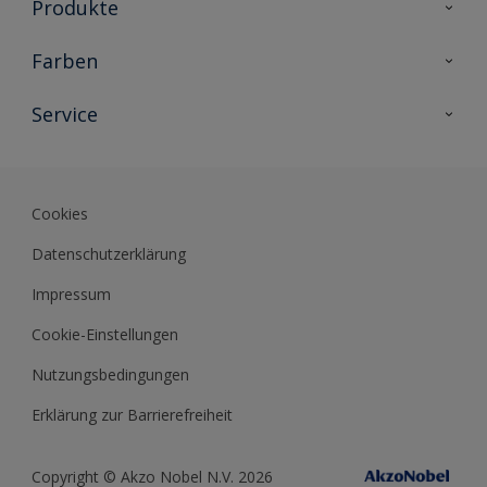
Produkte
Holzschutz
Farben
Malerlacke
Farbkollektionen
Service
Metallschutz
Farbinspiration
Innenwandfarben
Kontakt
Sikkens Lifestyle Colors
Fassadenfarben
Newsletter
Farb-Tools
Cookies
Sikkens Akademie
Datenschutzerklärung
Datenblätter
Impressum
Cookie-Einstellungen
Nutzungsbedingungen
Erklärung zur Barrierefreiheit
Copyright © Akzo Nobel N.V. 2026