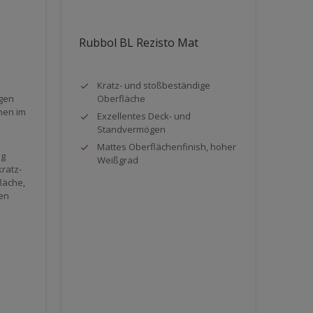
Rubbol BL Rezisto Mat
Kratz- und stoßbeständige
gen
Oberfläche
hen im
Exzellentes Deck- und
Standvermögen
Mattes Oberflächenfinish, hoher
ng
Weißgrad
kratz-
läche,
ven