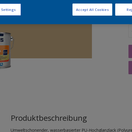
 Settings
Accept All Cookies
Rej
M
Produktbeschreibung
Umweltschonender, wasserbasierter PU-Hochglanzlack (Polyur