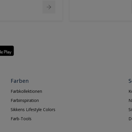
Farben
S
Farbkollektionen
K
Farbinspiration
N
Sikkens Lifestyle Colors
S
Farb-Tools
D