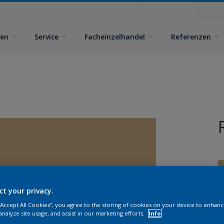
ben
Service
Facheinzelhandel
Referenzen
ct your privacy.
 “Accept All Cookies”, you agree to the storing of cookies on your device to enhanc
G
analyze site usage, and assist in our marketing efforts.
Info