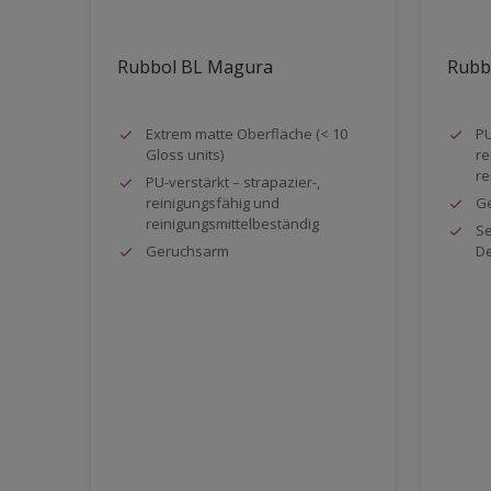
Rubbol BL Magura
Rubb
Extrem matte Oberfläche (< 10
PU
Gloss units)
re
re
PU-verstärkt – strapazier-,
reinigungsfähig und
G
reinigungsmittelbeständig
Se
Geruchsarm
De