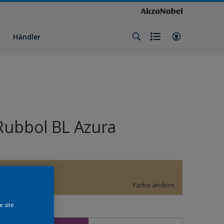
Händler
Rubbol BL Azura
F3.20.67
Farbe ändern
e site
röße