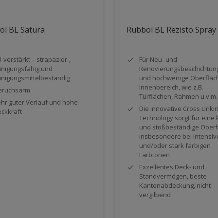
ol BL Satura
Rubbol BL Rezisto Spray
-verstärkt – strapazier-,
Für Neu- und
inigungsfähig und
Renovierungsbeschichtun
inigungsmittelbeständig
und hochwertige Oberfläc
Innenbereich, wie z.B.
eruchsarm
Türflächen, Rahmen u.v.m.
hr guter Verlauf und hohe
Die innovative Cross Linki
ckkraft
Technology sorgt für eine 
und stoßbeständige Oberf
insbesondere bei intensi
und/oder stark farbigen
Farbtönen
Exzellentes Deck- und
Standvermögen, beste
Kantenabdeckung, nicht
vergilbend