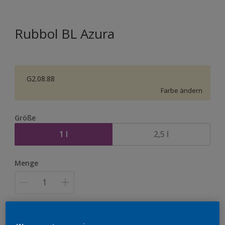
Rubbol BL Azura
G2.08.88
Farbe ändern
Größe
1 l
2,5 l
Menge
Zur Einkaufsliste hinzufügen