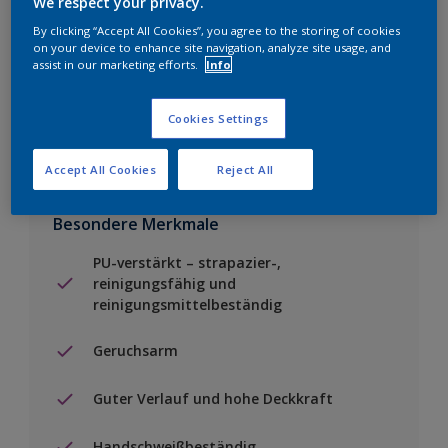
We respect your privacy.
By clicking “Accept All Cookies”, you agree to the storing of cookies
Einen Händler finden
on your device to enhance site navigation, analyze site usage, and
assist in our marketing efforts.
Info
Zu Projekt hinzufügen
Cookies Settings
Accept All Cookies
Reject All
Besondere Merkmale
PU-verstärkt – strapazier-,
reinigungsfähig und
reinigungsmittelbeständig
Geruchsarm
Guter Verlauf und hohe Deckkraft
Handschweißbeständig