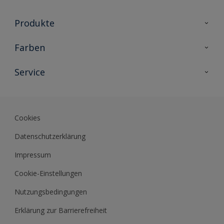
Produkte
Holzschutz
Farben
Malerlacke
Farbkollektionen
Service
Metallschutz
Farbinspiration
Innenwandfarben
Kontakt
Sikkens Lifestyle Colors
Fassadenfarben
Newsletter
Farb-Tools
Cookies
Sikkens Akademie
Datenschutzerklärung
Datenblätter
Impressum
Cookie-Einstellungen
Nutzungsbedingungen
Erklärung zur Barrierefreiheit