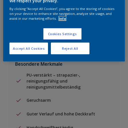
We respect your privacy.
By clicking “Accept All Cookies”, you agree to the storing of cookies
Einen Händler finden
on your device to enhance site navigation, analyze site usage, and
assist in our marketing efforts.
Info
Zu Projekt hinzufügen
Cookies Settings
Accept All Cookies
Reject All
Besondere Merkmale
PU-verstärkt – strapazier-,
reinigungsfähig und
reinigungsmittelbeständig
Geruchsarm
Guter Verlauf und hohe Deckkraft
Handschweißbeständig