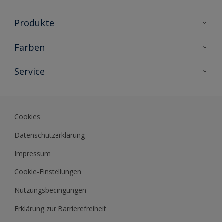
Produkte
Holzschutz
Farben
Malerlacke
Farbkollektionen
Service
Metallschutz
Farbinspiration
Innenwandfarben
Kontakt
Sikkens Lifestyle Colors
Fassadenfarben
Newsletter
Farb-Tools
Cookies
Sikkens Akademie
Datenschutzerklärung
Datenblätter
Impressum
Cookie-Einstellungen
Nutzungsbedingungen
Erklärung zur Barrierefreiheit