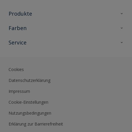
Produkte
Holzschutz
Farben
Malerlacke
Farbkollektionen
Service
Metallschutz
Farbinspiration
Innenwandfarben
Kontakt
Sikkens Lifestyle Colors
Fassadenfarben
Newsletter
Farb-Tools
Cookies
Sikkens Akademie
Datenschutzerklärung
Datenblätter
Impressum
Cookie-Einstellungen
Nutzungsbedingungen
Erklärung zur Barrierefreiheit