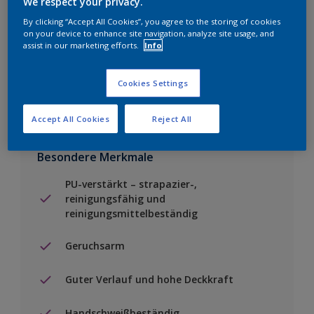
We respect your privacy.
By clicking “Accept All Cookies”, you agree to the storing of cookies
Einen Händler finden
on your device to enhance site navigation, analyze site usage, and
assist in our marketing efforts.
Info
Zu Projekt hinzufügen
Cookies Settings
Accept All Cookies
Reject All
Besondere Merkmale
PU-verstärkt – strapazier-,
reinigungsfähig und
reinigungsmittelbeständig
Geruchsarm
Guter Verlauf und hohe Deckkraft
Handschweißbeständig