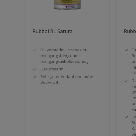
Rubbol BL Satura
Rubbo
PU-verstärkt – strapazier-,
Fü
reinigungsfähig und
Re
reinigungsmittelbeständig
un
In
Geruchsarm
Tü
Sehr guter Verlauf und hohe
Di
Deckkraft
Te
un
in
un
Fa
Ex
St
Ka
ve