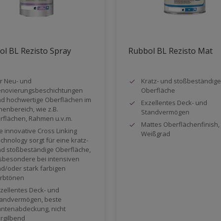
l BL Rezisto Spray
Rubbol BL Rezisto Mat
r Neu- und
Kratz- und stoßbeständige
novierungsbeschichtungen
Oberfläche
d hochwertige Oberflächen im
Exzellentes Deck- und
nenbereich, wie z.B.
Standvermögen
rflächen, Rahmen u.v.m.
Mattes Oberflächenfinish,
e innovative Cross Linking
Weißgrad
chnology sorgt für eine kratz-
d stoßbeständige Oberfläche,
sbesondere bei intensiven
d/oder stark farbigen
rbtönen
zellentes Deck- und
andvermögen, beste
ntenabdeckung, nicht
rgilbend