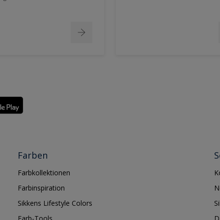
Farben
S
Farbkollektionen
K
Farbinspiration
N
Sikkens Lifestyle Colors
S
Farb-Tools
D