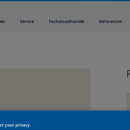
ben
Service
Facheinzelhandel
Referenzen
G
ct your privacy.