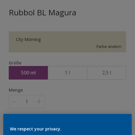
Rubbol BL Magura
City Morning
Farbe ändern
Größe
500 ml
1 l
2,5 l
Menge
Zur Einkaufsliste hinzufügen
We respect your privacy.