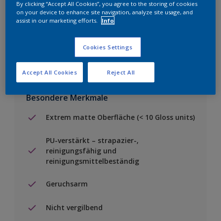
By clicking “Accept All Cookies”, you agree to the storing of cookies
Einen Händler finden
on your device to enhance site navigation, analyze site usage, and
assist in our marketing efforts.
Info
Zu Projekt hinzufügen
Cookies Settings
Accept All Cookies
Reject All
Besondere Merkmale
Extrem matte Oberfläche (< 10 Gloss units)
PU-verstärkt – strapazier-,
reinigungsfähig und
reinigungsmittelbeständig
Geruchsarm
Nicht vergilbend