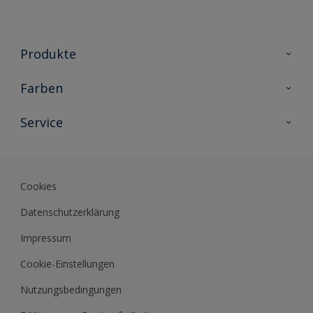
Produkte
Holzschutz
Farben
Malerlacke
Farbkollektionen
Service
Metallschutz
Farbinspiration
Innenwandfarben
Kontakt
Sikkens Lifestyle Colors
Fassadenfarben
Newsletter
Farb-Tools
Cookies
Sikkens Akademie
Datenschutzerklärung
Datenblätter
Impressum
Cookie-Einstellungen
Nutzungsbedingungen