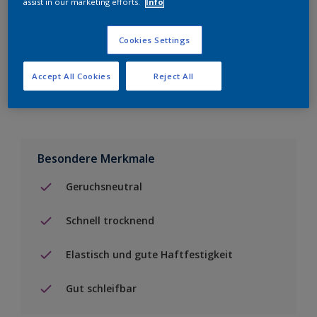
assist in our marketing efforts.
Info
Einen Händler finden
Cookies Settings
Zu Projekt hinzufügen
Accept All Cookies
Reject All
Besondere Merkmale
Geruchsneutral
Schnell trocknend
Elastisch und gute Haftfestigkeit
Gut schleifbar