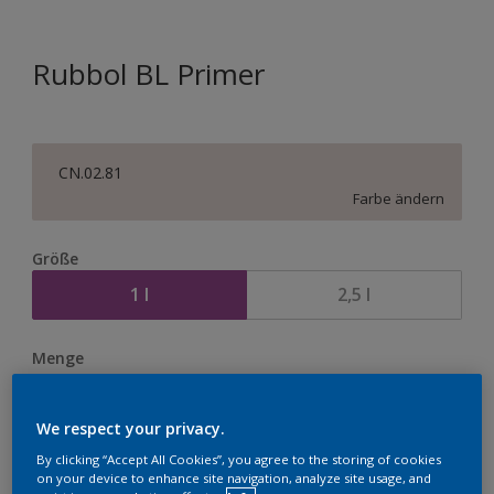
Rubbol BL Primer
CN.02.81
Farbe ändern
Größe
1 l
2,5 l
Menge
We respect your privacy.
By clicking “Accept All Cookies”, you agree to the storing of cookies
Zur Einkaufsliste hinzufügen
on your device to enhance site navigation, analyze site usage, and