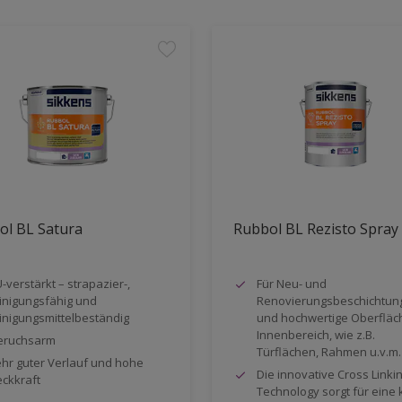
ol BL Satura
Rubbol BL Rezisto Spray
-verstärkt – strapazier-,
Für Neu- und
inigungsfähig und
Renovierungsbeschichtun
inigungsmittelbeständig
und hochwertige Oberfläc
Innenbereich, wie z.B.
eruchsarm
Türflächen, Rahmen u.v.m.
hr guter Verlauf und hohe
Die innovative Cross Linki
ckkraft
Technology sorgt für eine 