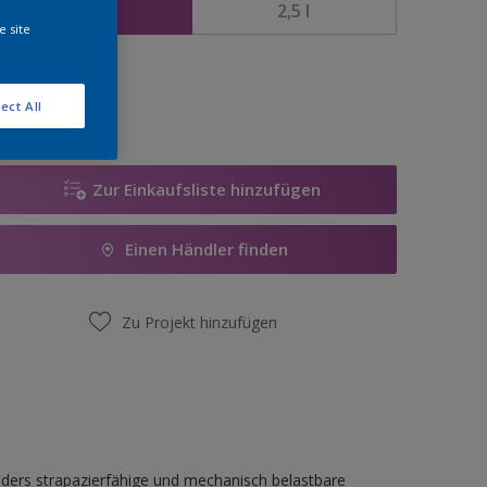
1 l
2,5 l
e site
enge
ect All
Zur Einkaufsliste hinzufügen
Einen Händler finden
Zu Projekt hinzufügen
ders strapazierfähige und mechanisch belastbare