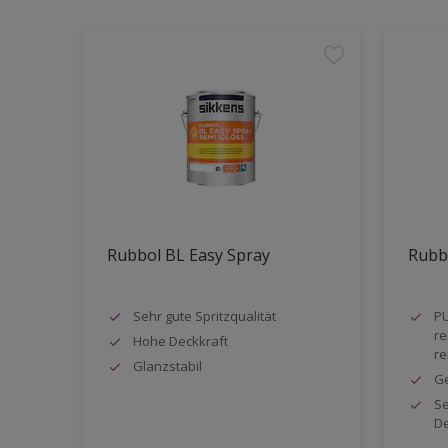
Rubbol BL Easy Spray
Rubb
Sehr gute Spritzqualität
PU
re
Hohe Deckkraft
re
Glanzstabil
G
Se
De