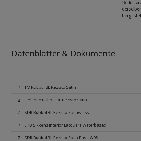
Reduzier
derselben
hergestell
Datenblätter & Dokumente
TM Rubbol BL Rezisto Satin
Gebinde Rubbol BL Rezisto Satin
SDB Rubbol BL Rezisto Satinweiss
EPD Sikkens Interior Lacquers Waterbased
SDB Rubbol BL Rezisto Satin Base W05