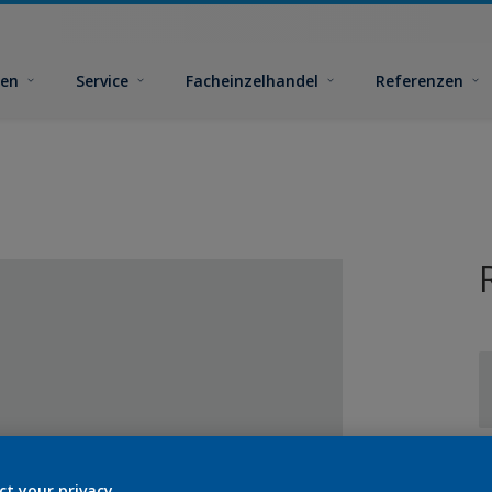
ben
Service
Facheinzelhandel
Referenzen
G
ct your privacy.