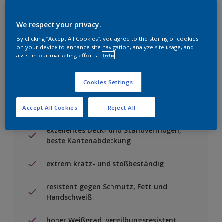
Einen Händler finden
We respect your privacy.
By clicking “Accept All Cookies”, you agree to the storing of cookies
on your device to enhance site navigation, analyze site usage, and
Zu Projekt hinzufügen
assist in our marketing efforts.
Info
Cookies Settings
Accept All Cookies
Reject All
Besondere Merkmale
exzellentes Deck- und Standvermögen,
beste Kantenabdeckung
extrem kratz- und stoßbeständig
resistent gegen Schmutz, Fett und
Handschweiß
hoher Weißgrad, vergilbungsresistent