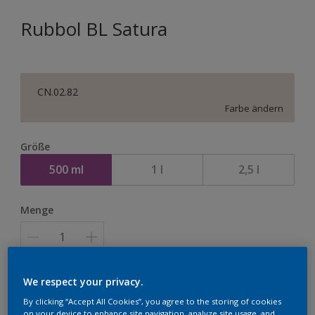
Rubbol BL Satura
CN.02.82
Farbe ändern
Größe
500 ml
1 l
2,5 l
Menge
We respect your privacy.
Zur Einkaufsliste hinzufügen
By clicking “Accept All Cookies”, you agree to the storing of cookies
on your device to enhance site navigation, analyze site usage, and