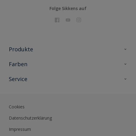
Folge Sikkens auf
Produkte
Holzschutz
Farben
Malerlacke
Farbkollektionen
Service
Metallschutz
Farbinspiration
Innenwandfarben
Kontakt
Sikkens Lifestyle Colors
Fassadenfarben
Newsletter
Farb-Tools
Cookies
Sikkens Akademie
Datenschutzerklärung
Datenblätter
Impressum