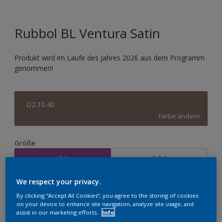
Rubbol BL Ventura Satin
Produkt wird im Laufe des Jahres 2026 aus dem Programm
genommen!
D2.10.40
Farbe ändern
Größe
1 l
2,5 l
We respect your privacy.
Menge
By clicking “Accept All Cookies”, you agree to the storing of cookies
on your device to enhance site navigation, analyze site usage, and
assist in our marketing efforts.
Info