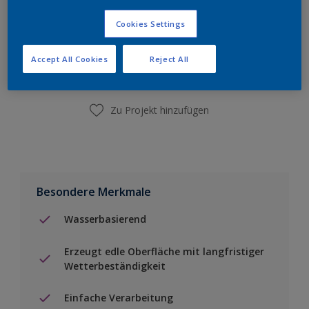
Zur Einkaufsliste hinzufügen
Cookies Settings
Accept All Cookies
Reject All
Einen Händler finden
Zu Projekt hinzufügen
Besondere Merkmale
Wasserbasierend
Erzeugt edle Oberfläche mit langfristiger
Wetterbeständigkeit
Einfache Verarbeitung