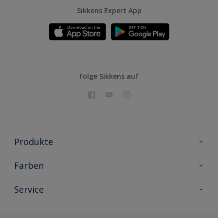
Sikkens Expert App
Folge Sikkens auf
Produkte
Holzschutz
Farben
Malerlacke
Farbkollektionen
Service
Metallschutz
Farbinspiration
Innenwandfarben
Kontakt
Sikkens Lifestyle Colors