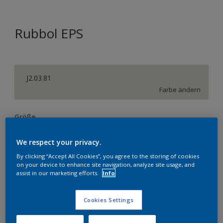
Rubbol EPS
J2.03.81
Farbe ändern
Größe
1 l
2,5 l
We respect your privacy.
By clicking “Accept All Cookies”, you agree to the storing of cookies
Menge
on your device to enhance site navigation, analyze site usage, and
assist in our marketing efforts.
Info
Cookies Settings
Zur Einkaufsliste hinzufügen