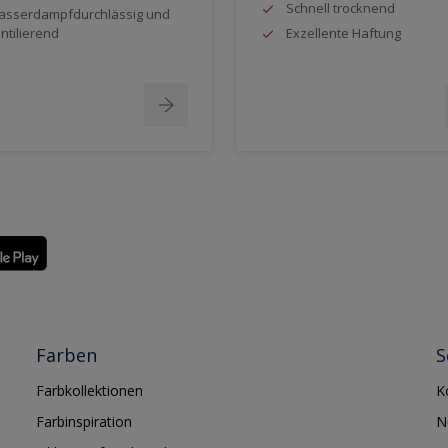
Schnell trocknend
sserdampfdurchlässig und
ntilierend
Exzellente Haftung
Farben
S
Farbkollektionen
K
Farbinspiration
N