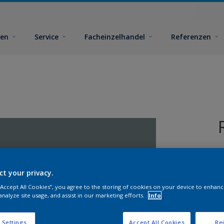
ben
Service
Facheinzelhandel
Referenzen
ct your privacy.
 “Accept All Cookies”, you agree to the storing of cookies on your device to enhanc
analyze site usage, and assist in our marketing efforts.
Info
G
 Settings
Accept All Cookies
Rej