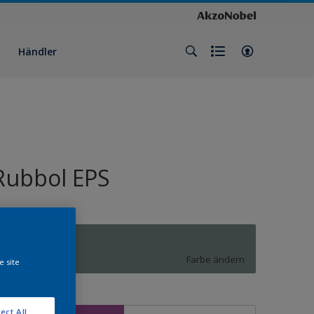
Händler
Rubbol EPS
7000
Farbe ändern
e site
röße
ect All