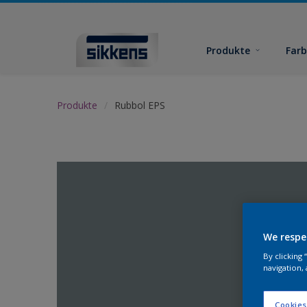
Produkte
Far
Produkte
Rubbol EPS
We respe
By clicking
navigation, 
Cookies