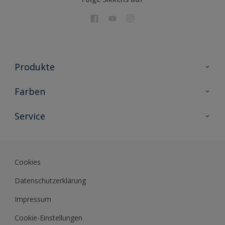
Produkte
Holzschutz
Farben
Malerlacke
Farbkollektionen
Service
Metallschutz
Farbinspiration
Innenwandfarben
Kontakt
Sikkens Lifestyle Colors
Fassadenfarben
Newsletter
Farb-Tools
Cookies
Sikkens Akademie
Datenschutzerklärung
Datenblätter
Impressum
Cookie-Einstellungen