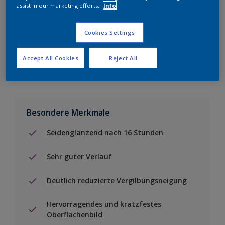
assist in our marketing efforts.
Info
Einen Händler finden
Cookies Settings
Zu Projekt hinzufügen
Accept All Cookies
Reject All
Besondere Merkmale
Seidenglänzend nach 16 Stunden
Sehr guter Verlauf
Deutlich reduzierte Vergilbungsneigung
Hervorragendes und kratzfestes
Oberflächenbild