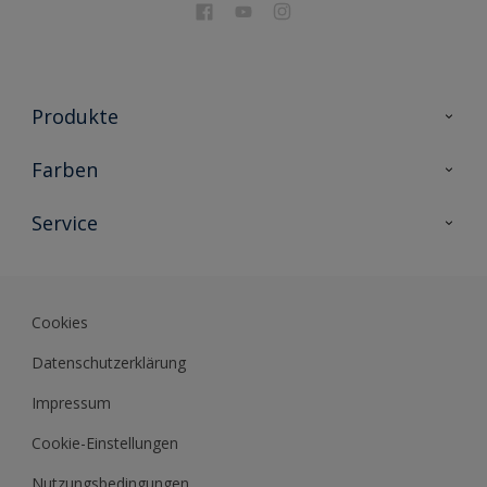
Produkte
Holzschutz
Farben
Malerlacke
Farbkollektionen
Service
Metallschutz
Farbinspiration
Innenwandfarben
Kontakt
Sikkens Lifestyle Colors
Fassadenfarben
Newsletter
Farb-Tools
Cookies
Sikkens Akademie
Datenschutzerklärung
Datenblätter
Impressum
Cookie-Einstellungen
Nutzungsbedingungen