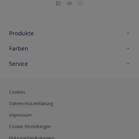
Produkte
Holzschutz
Farben
Malerlacke
Farbkollektionen
Service
Metallschutz
Farbinspiration
Innenwandfarben
Kontakt
Sikkens Lifestyle Colors
Fassadenfarben
Newsletter
Farb-Tools
Cookies
Sikkens Akademie
Datenschutzerklärung
Datenblätter
Impressum
Cookie-Einstellungen
Nutzungsbedingungen