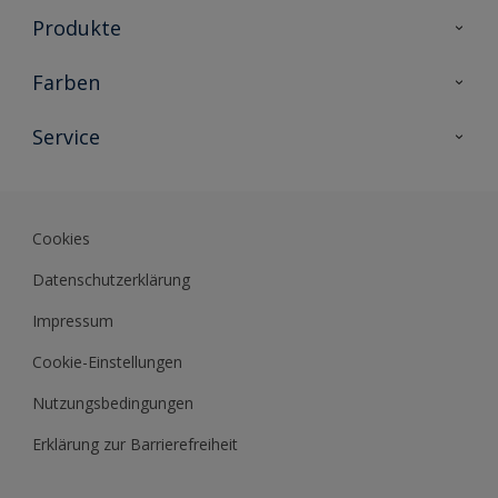
Produkte
Holzschutz
Farben
Malerlacke
Farbkollektionen
Service
Metallschutz
Farbinspiration
Innenwandfarben
Kontakt
Sikkens Lifestyle Colors
Fassadenfarben
Newsletter
Farb-Tools
Cookies
Sikkens Akademie
Datenschutzerklärung
Datenblätter
Impressum
Cookie-Einstellungen
Nutzungsbedingungen
Erklärung zur Barrierefreiheit