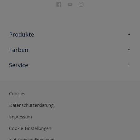
Produkte
Holzschutz
Farben
Malerlacke
Farbkollektionen
Service
Metallschutz
Farbinspiration
Innenwandfarben
Kontakt
Sikkens Lifestyle Colors
Fassadenfarben
Newsletter
Farb-Tools
Cookies
Sikkens Akademie
Datenschutzerklärung
Datenblätter
Impressum
Cookie-Einstellungen
Nutzungsbedingungen