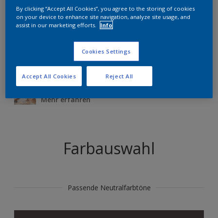
Produkte in diesem Farbton finden
By clicking “Accept All Cookies”, you agree to the storing of cookies
on your device to enhance site navigation, analyze site usage, and
assist in our marketing efforts.
Info
Los gehts
Cookies Settings
Accept All Cookies
Reject All
Probiere jetzt die Sikkens Expert App
Mehr erfahren
Farbauswahl
Passende Neutralfarbtöne