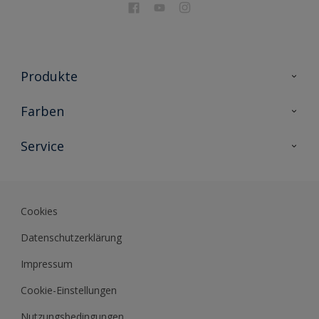
Produkte
Holzschutz
Farben
Malerlacke
Farbkollektionen
Service
Metallschutz
Farbinspiration
Innenwandfarben
Kontakt
Sikkens Lifestyle Colors
Fassadenfarben
Newsletter
Farb-Tools
Cookies
Sikkens Akademie
Datenschutzerklärung
Datenblätter
Impressum
Cookie-Einstellungen
Nutzungsbedingungen