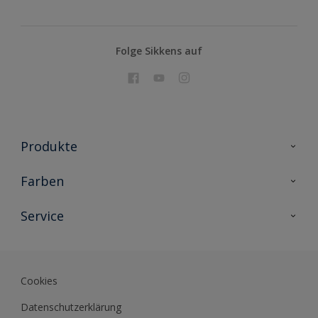
Folge Sikkens auf
Produkte
Holzschutz
Farben
Malerlacke
Farbkollektionen
Service
Metallschutz
Farbinspiration
Innenwandfarben
Kontakt
Sikkens Lifestyle Colors
Fassadenfarben
Newsletter
Farb-Tools
Cookies
Sikkens Akademie
Datenschutzerklärung
Datenblätter