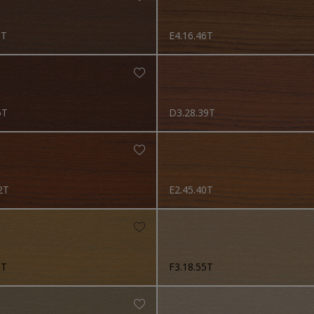
ra Kollektion
8T
E4.16.46T
5T
D3.28.39T
2T
E2.45.40T
1T
F3.18.55T