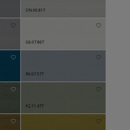
ON.00.81T
G6.07.86T
R6.07.57T
K2.11.47T