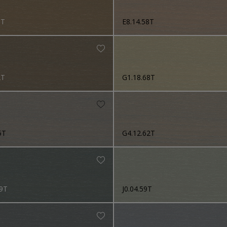
6T
E8.14.58T
2T
G1.18.68T
5T
G4.12.62T
9T
J0.04.59T