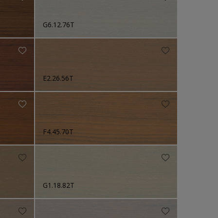
G6.12.76T
E2.26.56T
F4.45.70T
G1.18.82T