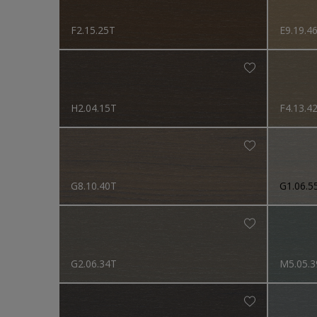
F2.15.25T
E9.19.4
H2.04.15T
F4.13.4
G8.10.40T
G1.06.5
G2.06.34T
M5.05.3