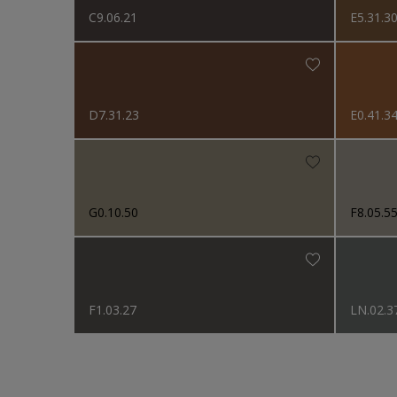
C9.06.21
E5.31.3
D7.31.23
E0.41.3
G0.10.50
F8.05.5
F1.03.27
LN.02.3