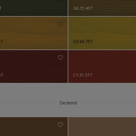
T
G6.35.40T
0T
G0.60.75T
5T
C1.31.31T
Deckend