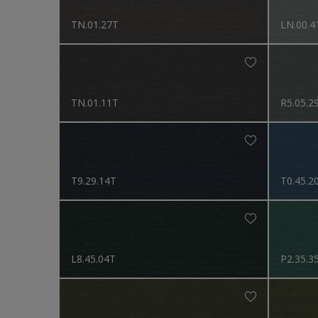
TN.01.27T
LN.00.4
TN.01.11T
R5.05.2
T9.29.14T
T0.45.2
L8.45.04T
P2.35.3