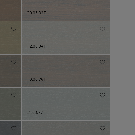
G0.05.82T
H2.06.84T
H0.06.76T
L1.03.77T