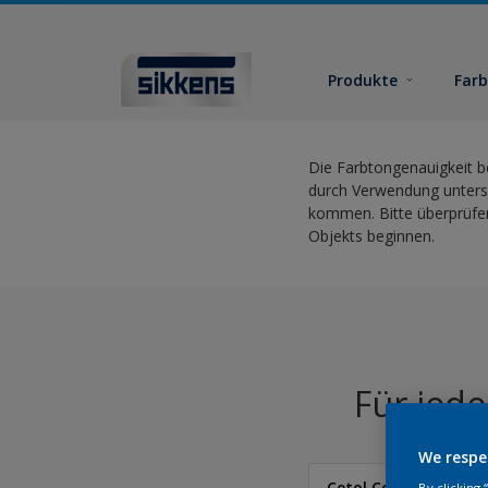
Produkte
Far
Die Farbtongenauigkeit b
durch Verwendung untersc
kommen. Bitte überprüfen
Objekts beginnen.
Für jed
We respe
Cetol Colour Card
By clicking