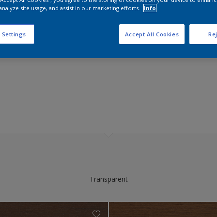
analyze site usage, and assist in our marketing efforts.
Info
 Settings
Accept All Cookies
Rej
ncept
Sikkens Farbe des Jahres 2026 – The Rhythm of Blues
es 2025 – True Joy™
res 2024 - Sweet Embrace™
s
on
Transparent
lektion