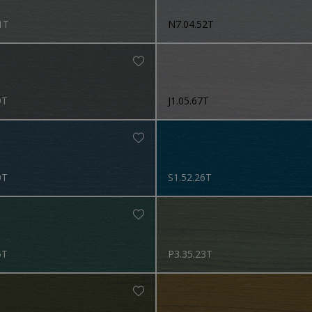
1T
N7.04.52T
9T
J1.05.67T
0T
S1.52.26T
5T
P3.35.23T