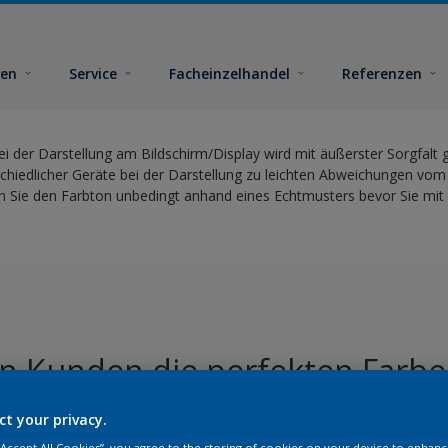
ben
Service
Facheinzelhandel
Referenzen
ei der Darstellung am Bildschirm/Display wird mit äußerster Sorgfalt
hiedlicher Geräte bei der Darstellung zu leichten Abweichungen vom
 Sie den Farbton unbedingt anhand eines Echtmusters bevor Sie mit 
en Kunden die perfekten Farbe
ct your privacy.
 “Accept All Cookies”, you agree to the storing of cookies on your device to enhanc