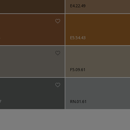
0
E4.22.49
4
E5.54.43
5
F5.09.61
7
RN.01.61