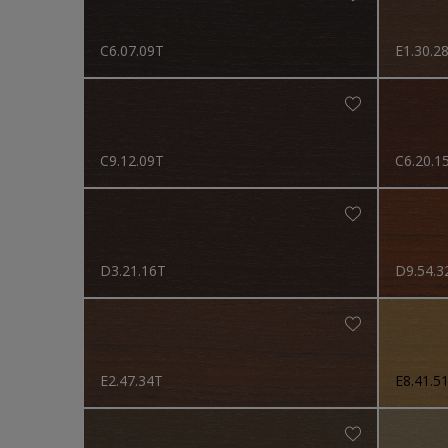
Cetol Wetterschutz Ext
C6.07.09T
E1.30.2
Cetol BL Natural Mat
Cetol BL Silvershine
Cetol Wood Classics
C9.12.09T
C6.20.1
Cetol Colours
Cetol Colour Card
RAL Classic
D3.21.16T
D9.54.3
NCS Index
E2.47.34T
E8.41.5