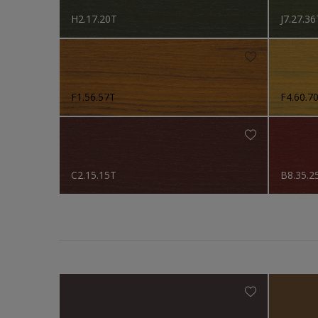
H2.17.20T
J7.27.36
F1.56.57T
F4.60.7
C2.15.15T
B8.35.2