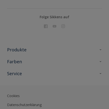
Folge Sikkens auf
Produkte
Holzschutz
Farben
Malerlacke
Farbkollektionen
Service
Metallschutz
Farbinspiration
Innenwandfarben
Kontakt
Sikkens Lifestyle Colors
Fassadenfarben
Newsletter
Farb-Tools
Cookies
Sikkens Akademie
Datenschutzerklärung
Datenblätter