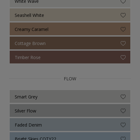
White Wave
Seashell White
Creamy Caramel
Cottage Brown
Timber Rose
FLOW
Smart Grey
Silver Flow
Faded Denim
Bright Skies COTY22