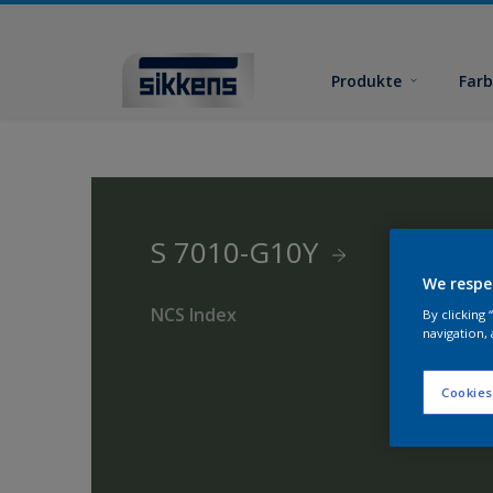
Produkte
Far
S 7010-G10Y
We respe
NCS Index
By clicking
navigation, 
Cookies