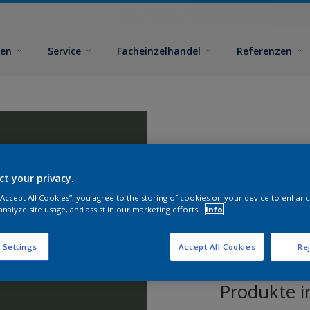
ben
Service
Facheinzelhandel
Referenzen
ct your privacy.
 “Accept All Cookies”, you agree to the storing of cookies on your device to enhanc
analyze site usage, and assist in our marketing efforts.
Info
 Settings
Accept All Cookies
Rej
Produkte i