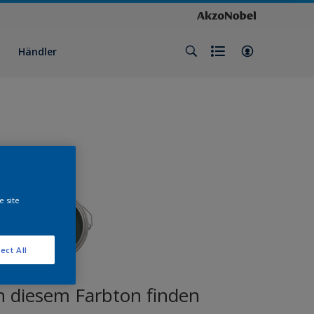
Händler
e site
ect All
n diesem Farbton finden