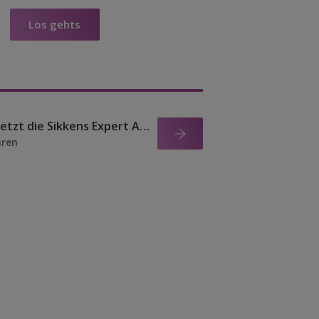
Los gehts
Probiere jetzt die Sikkens Expert App
hren