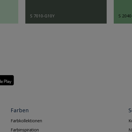
S 7010-G10Y
S 2040
Farben
S
Farbkollektionen
K
Farbinspiration
N