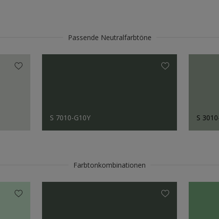
Passende Neutralfarbtöne
S 7010-G10Y
S 3010
Farbtonkombinationen