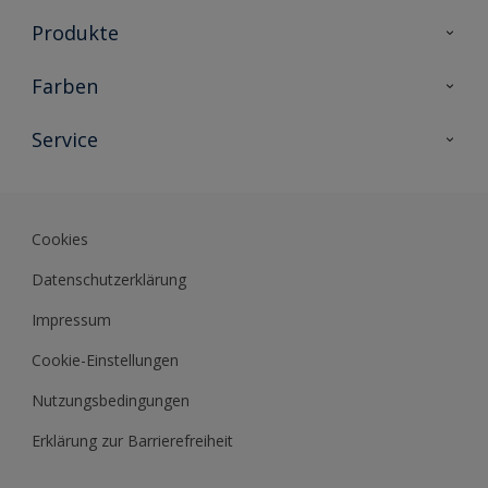
Produkte
Holzschutz
Farben
Malerlacke
Farbkollektionen
Service
Metallschutz
Farbinspiration
Innenwandfarben
Kontakt
Sikkens Lifestyle Colors
Fassadenfarben
Newsletter
Farb-Tools
Cookies
Sikkens Akademie
Datenschutzerklärung
Datenblätter
Impressum
Cookie-Einstellungen
Nutzungsbedingungen
Erklärung zur Barrierefreiheit