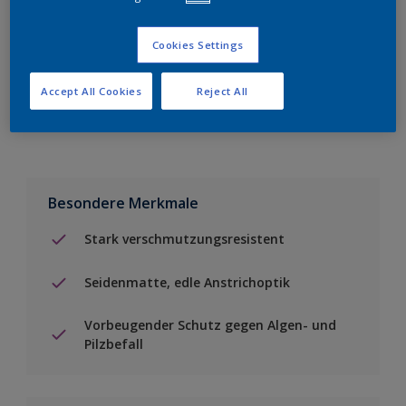
Einen Händler finden
Cookies Settings
Accept All Cookies
Reject All
Zu Projekt hinzufügen
Besondere Merkmale
Stark verschmutzungsresistent
Seidenmatte, edle Anstrichoptik
Vorbeugender Schutz gegen Algen- und
Pilzbefall