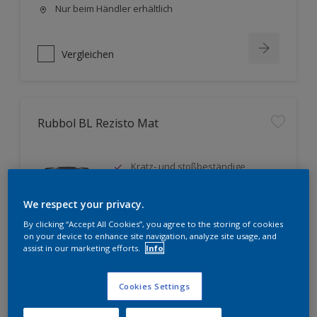
Nur beim Händler erhältlich
Vergleichen
Rubbol BL Rezisto Mat
Kratz- und stoßbeständige
Oberfläche
Exzellentes Deck- und
We respect your privacy.
Standvermögen
By clicking “Accept All Cookies”, you agree to the storing of cookies
Mattes Oberflächenfinish, hoher
on your device to enhance site navigation, analyze site usage, and
Weißgrad
assist in our marketing efforts.
Info
Nur beim Händler erhältlich
Cookies Settings
Vergleichen