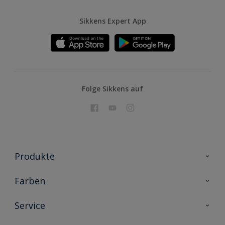
Vergleichen
Sikkens Expert App
Folge Sikkens auf
Produkte
Holzschutz
Farben
Malerlacke
Farbkollektionen
Service
Metallschutz
Farbinspiration
Innenwandfarben