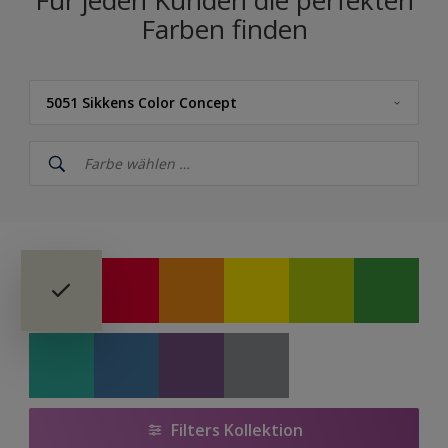
Für jeden Kunden die perfekten
Farben finden
5051 Sikkens Color Concept
Sikkens
5051 Sikkens Color Concept
Sikkens Farbe des Jahres 2026 – The Rhythm of Blues
Sikkens Farbe des Jahres 2025 – True Joy™
Sikkens Farbe des Jahres 2024 - Sweet Embrace™
Sikkens Lifestyle Colors
Kollektion WEISS
Filters Kollektion
Kollektion GRAU