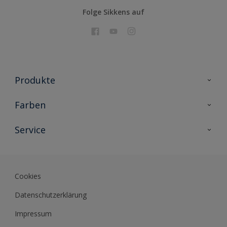
Folge Sikkens auf
Produkte
Holzschutz
Farben
Malerlacke
Farbkollektionen
Service
Metallschutz
Farbinspiration
Innenwandfarben
Kontakt
Sikkens Lifestyle Colors
Fassadenfarben
Newsletter
Farb-Tools
Cookies
Sikkens Akademie
Datenschutzerklärung
Datenblätter
Impressum