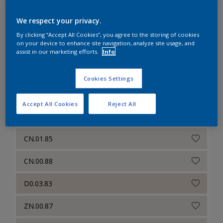
BN.00.86
We respect your privacy.
ZN.01.81
By clicking “Accept All Cookies”, you agree to the storing of cookies
on your device to enhance site navigation, analyze site usage, and
AN.01.87
assist in our marketing efforts.
Info
BN.01.87
Cookies Settings
CN.00.86
Accept All Cookies
Reject All
CN.00.87
CN.01.85
CN.00.88
D0.03.83
ZN.00.87